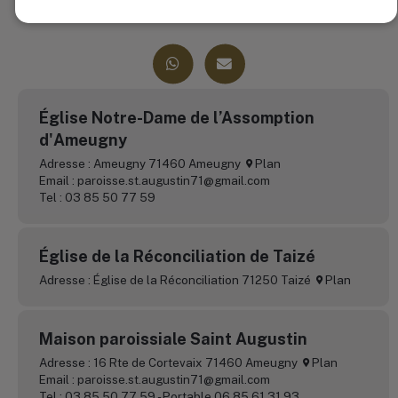
ou nous rejoindre ? N’hésitez pas à nous contacter
Église Notre-Dame de l’Assomption
d'Ameugny
Adresse : Ameugny 71460 Ameugny
Plan
Email : paroisse.st.augustin71@gmail.com
Tel : 03 85 50 77 59
Église de la Réconciliation de Taizé
Adresse : Église de la Réconciliation 71250 Taizé
Plan
Maison paroissiale Saint Augustin
Adresse : 16 Rte de Cortevaix 71460 Ameugny
Plan
Email : paroisse.st.augustin71@gmail.com
Tel : 03 85 50 77 59 - Portable 06 85 61 31 93