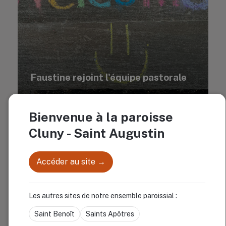
Faustine rejoint l'équipe pastorale
Bienvenue à la paroisse
Cluny - Saint Augustin
Accéder au site →
Les autres sites de notre ensemble paroissial :
Rencontrons-nous
Saint Benoît
Saints Apôtres
Vous avez une question, souhaitez rencontrer un prêtre, prier