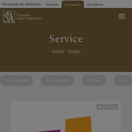
Paroisses du Clunisois
St Benoît
St Augustin
Sts Apôtres
Service
Accueil
Service
Propositions
Événements
Articles
Tout
article