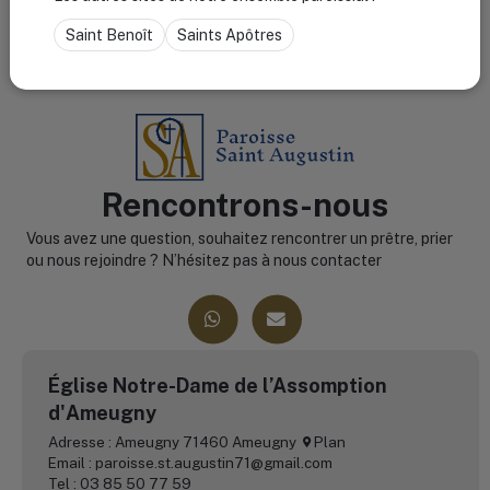
Saint Benoît
Saints Apôtres
Rencontrons-nous
Vous avez une question, souhaitez rencontrer un prêtre, prier
ou nous rejoindre ? N’hésitez pas à nous contacter
Église Notre-Dame de l’Assomption
d'Ameugny
Adresse : Ameugny 71460 Ameugny
Plan
Email : paroisse.st.augustin71@gmail.com
Tel : 03 85 50 77 59